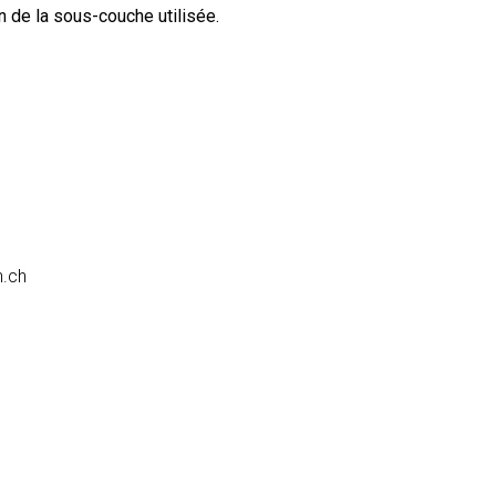
n de la sous-couche utilisée.
n
.
c
h