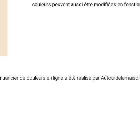
couleurs peuvent aussi être modifiées en fonctio
nuancier de couleurs en ligne a été réalisé par
A
u
t
o
u
r
d
e
l
a
m
a
i
s
o