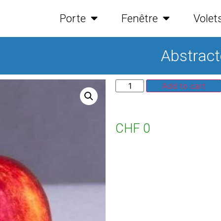
Porte
Fenêtre
Volet
Abstrac
Add to cart
CHF
0