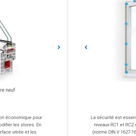
Triple vitrage
Fenêtre
re neuf
tion économique pour
La sécurité est essent
ifier les stores. En
niveaux RC1 et RC2 o
rface vitrée et les
(norme DIN V 1627-163