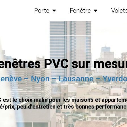
Porte
Fenêtre
Volet
enêtres PVC sur mesu
enève – Nyon – Lausanne – Yverd
 est le choix malin pour les maisons et apparteme
é/prix, peu d’entretien et très bonnes performanc