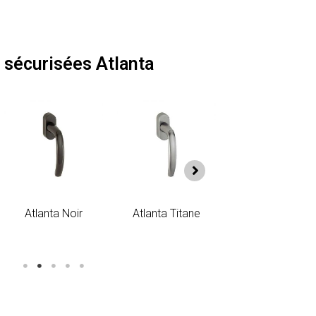
 sécurisées Atlanta
Atlanta Noir
Atlanta Titane
Atlanta Vieil Or
Toulon Argent
Toulon Blanc
Toulon Noir