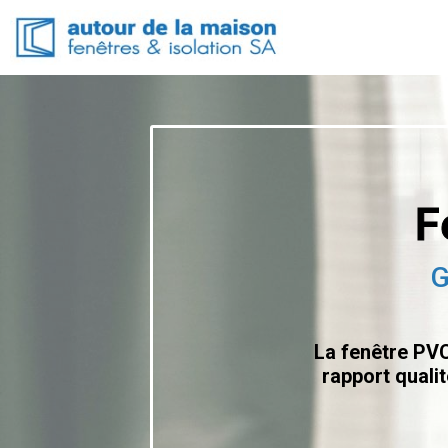
F
G
La fenêtre PVC
rapport qualit