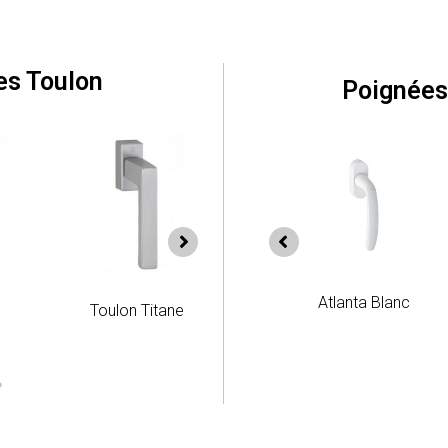
es Toulon
Poignées
tlanta Vieil Or
Atlanta Argent
Atlanta Blanc
Toulon Vieil Or
Toulon Titane