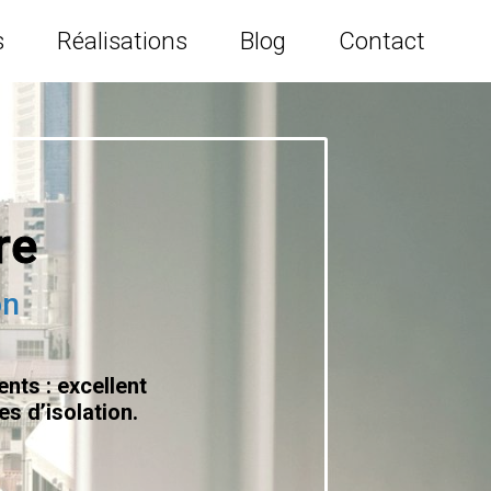
s
Réalisations
Blog
Contact
re
on
nts : excellent
es d’isolation.