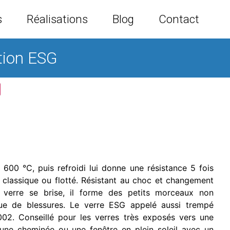
s
Réalisations
Blog
Contact
tion ESG
600 °C, puis refroidi lui donne une résistance 5 fois
 classique ou flotté. Résistant au choc et changement
 verre se brise, il forme des petits morceaux non
que de blessures.
Le verre ESG appelé aussi trempé
002.
Conseillé pour les verres très exposés vers une
ne cheminée ou une fenêtre en plein soleil avec un