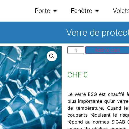
Porte
Fenêtre
Volet
Verre de protec
Add to cart
CHF
0
Le verre ESG est chauffé à 
plus importante qu’un verre
de température.
Quand le
coupants réduisant le ris
répond au normes SIGAB 
source de chaleur comme u