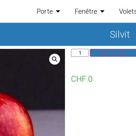
Porte
Fenêtre
Volet
Silvit
Add to cart
CHF
0