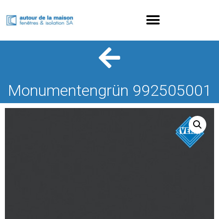
Monumentengrün 992505001