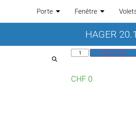
Porte
Fenêtre
Volet
HAGER 20.
Add to cart
CHF
0