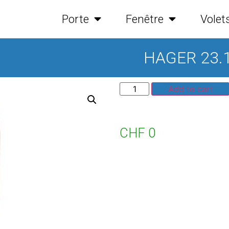
Porte
Fenêtre
Volet
HAGER 23.
Add to cart
CHF
0